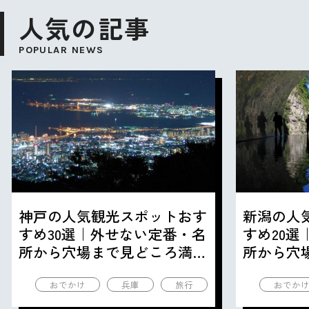
人気の記事
POPULAR NEWS
神戸の人気観光スポットおす
新潟の人
すめ30選｜外せない定番・名
すめ20
所から穴場まで見どころ満載
所から穴
の観光地を紹介
の観光地
おでかけ
兵庫
旅行
おでか