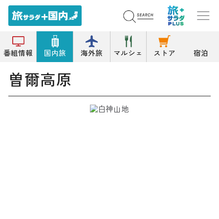
トップ
高原
曽爾高原
番組情報
国内旅
海外旅
マルシェ
ストア
宿泊
曽爾高原