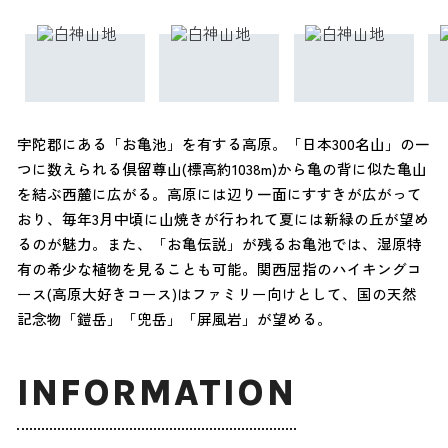
宇陀郡にある「お亀池」を有する高原。「日本300名山」の一
つに数えられる倶留尊山(標高約1038m)から亀の背に似た亀山
を結ぶ西麓に広がる。高原には辺り一面にすすきが広がって
おり、毎年3月中頃に山焼きが行われて夏には新緑の丘が望め
るのが魅力。また、「お亀伝説」が残るお亀池では、湿原特
有の希少な植物を見ることも可能。関西屈指のハイキングコ
ース(高原大好きコース)はファミリー向けとして、国の天然
記念物「鎧岳」「兜岳」「屏風岩」が望める。
INFORMATION