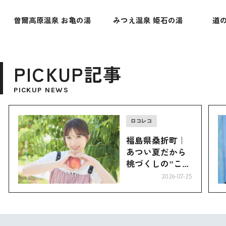
曽爾高原温泉 お亀の湯
みつえ温泉 姫石の湯
道の
PICKUP記事
PICKUP NEWS
ロコレコ
福島県桑折町｜
あつい夏だから
桃づくしの”こお
り”へ
2026-07-25