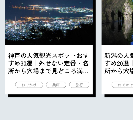
神戸の人気観光スポットおす
新潟の人
すめ30選｜外せない定番・名
すめ20
所から穴場まで見どころ満載
所から穴
の観光地を紹介
の観光地
おでかけ
兵庫
旅行
おでか