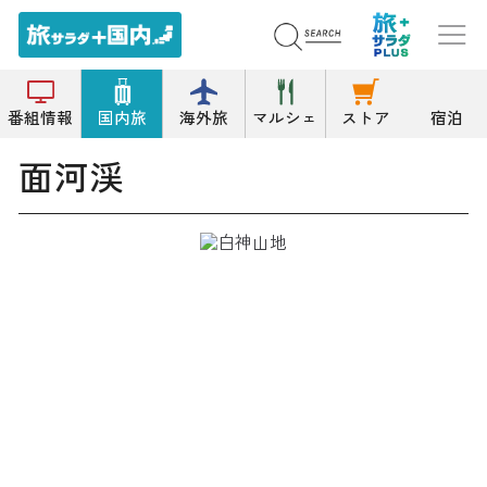
トップ
渓谷
面河渓
番組情報
国内旅
海外旅
マルシェ
ストア
宿泊
面河渓