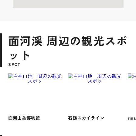
面河渓 周辺の観光スポ
ット
SPOT
面河山岳博物館
石鎚スカイライン
rin