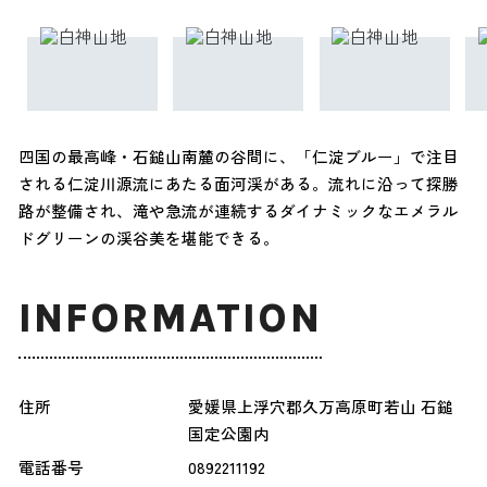
四国の最高峰・石鎚山南麓の谷間に、「仁淀ブルー」で注目
される仁淀川源流にあたる面河渓がある。流れに沿って探勝
路が整備され、滝や急流が連続するダイナミックなエメラル
ドグリーンの渓谷美を堪能できる。
INFORMATION
住所
愛媛県上浮穴郡久万高原町若山 石鎚
国定公園内
電話番号
0892211192