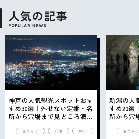
人気の記事
POPULAR NEWS
神戸の人気観光スポットおす
新潟の人
すめ30選｜外せない定番・名
すめ20
所から穴場まで見どころ満載
所から穴
の観光地を紹介
の観光地
おでかけ
兵庫
旅行
おでか