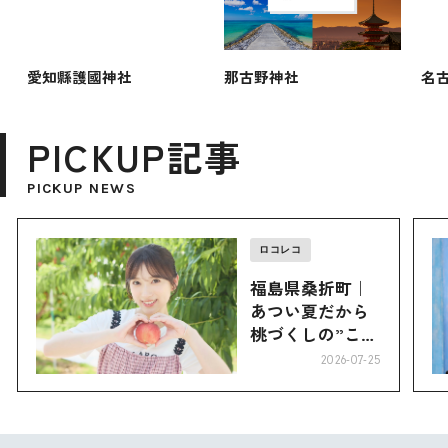
愛知縣護國神社
那古野神社
名
PICKUP記事
PICKUP NEWS
ロコレコ
福島県桑折町｜
あつい夏だから
桃づくしの”こお
り”へ
2026-07-25