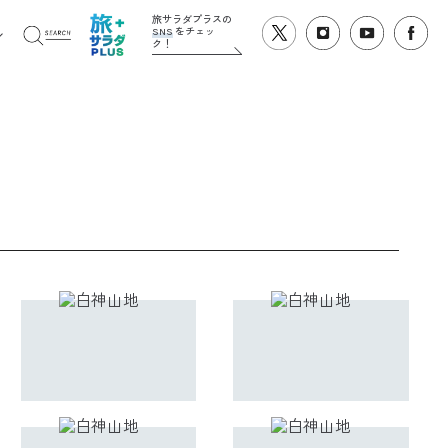
旅サラダプラスの
SNS
をチェッ
ク！