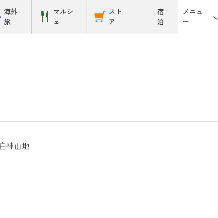
メニュ
海外
マルシ
スト
宿
ー
旅
ェ
ア
泊