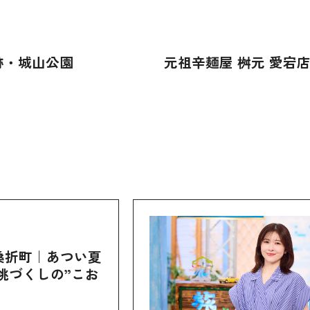
跡・城山公園
元祖辛麺屋 桝元 愛宕
桑折町｜あつい夏
桃づくしの”こお