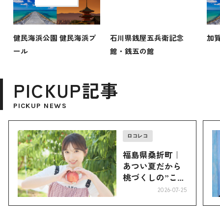
健民海浜公園 健民海浜プ
石川県銭屋五兵衛記念
加
ール
館・銭五の館
PICKUP記事
PICKUP NEWS
ロコレコ
福島県桑折町｜
あつい夏だから
桃づくしの”こお
り”へ
2026-07-25