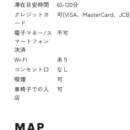
滞在目安時間
60-120分
クレジットカ
可(VISA、MasterCard、JCB
ード
電子マネー/ス
不可
マートフォン
決済
Wi-Fi
あり
コンセント口
なし
喫煙
可
車椅子での入
可
店
MAP