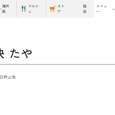
メニュ
海外
マルシ
スト
宿
ー
旅
ェ
ア
泊
 たや