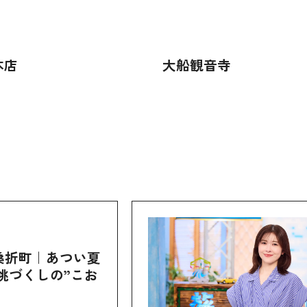
本店
大船観音寺
桑折町｜あつい夏
桃づくしの”こお