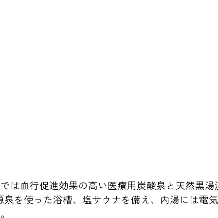
呂では血行促進効果の高い医療用炭酸泉と天然黒湯
源泉を使った浴槽、塩サウナを備え、内湯には電
設。