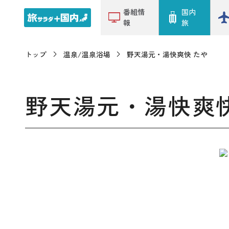
番組情
国内
報
旅
トップ
温泉/温泉浴場
野天湯元・湯快爽快 たや
野天湯元・湯快爽快