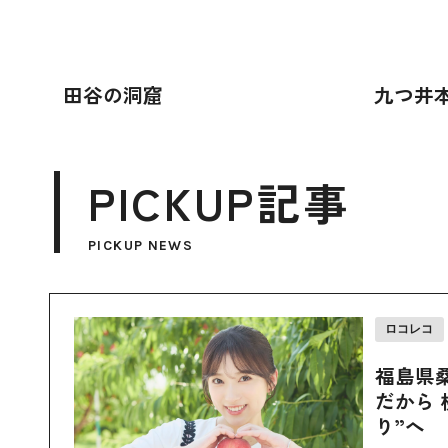
田谷の洞窟
九つ井
PICKUP記事
PICKUP NEWS
ロコレコ
福島県
だから 
り”へ