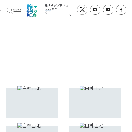
旅サラダプラスの
SNS
をチェッ
ク！