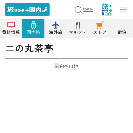
トップ
甘味処
二の丸茶亭
番組情報
国内旅
海外旅
マルシェ
ストア
宿泊
二の丸茶亭