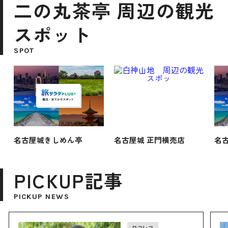
二の丸茶亭 周辺の観光
スポット
SPOT
名古屋城きしめん亭
名古屋城 正門横売店
名
PICKUP記事
PICKUP NEWS
ロコレコ