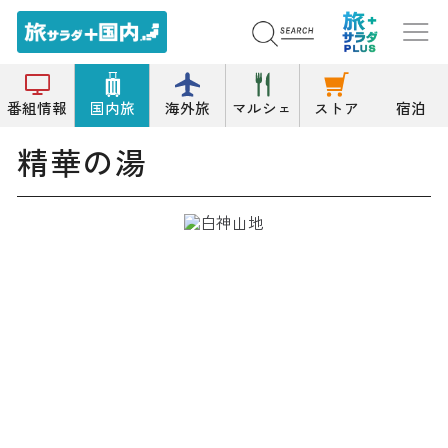
トップ
温泉/温泉浴場
精華の湯
番組情報
国内旅
海外旅
マルシェ
ストア
宿泊
精華の湯