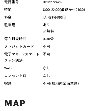
電話番号
0198272426
時間
6:00-22:00(最終受付21:30)
料金
[入浴料]480円
駐車場
あり
※無料
滞在目安時間
0-30分
クレジットカード
不可
電子マネー/スマート
不可
フォン決済
Wi-Fi
なし
コンセント口
なし
喫煙
不可(敷地内全面禁煙)
MAP