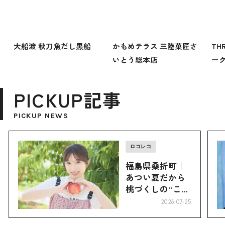
大船渡 秋刀魚だし黒船
かもめテラス 三陸菓匠さ
TH
いとう総本店
ーク
PICKUP記事
PICKUP NEWS
ロコレコ
福島県桑折町｜
あつい夏だから
桃づくしの”こお
り”へ
2026-07-25