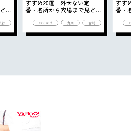
すすめ20選｜外せない定
すす
ど
番・名所から穴場まで見ど
番・
ころ満載の観光地を紹介
ころ
旅行
おでかけ
九州
宮崎