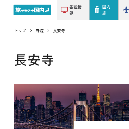
番組情
国内
報
旅
トップ
寺院
長安寺
長安寺