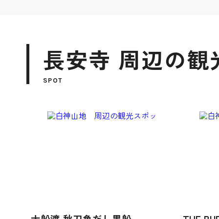
長安寺 周辺の観
SPOT
大船渡 秋刀魚だし黒船
THE B