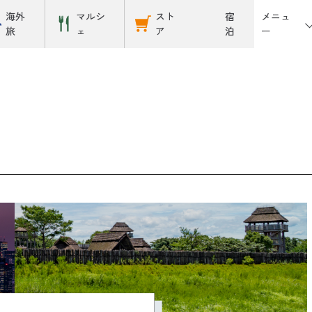
メニュ
海外
マルシ
スト
宿
ー
旅
ェ
ア
泊