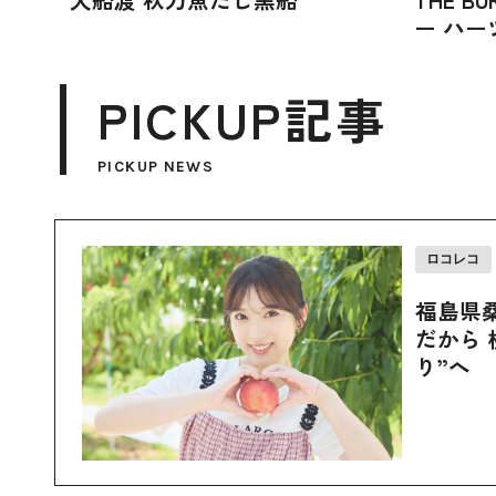
ー ハー
PICKUP記事
PICKUP NEWS
ロコレコ
福島県
だから 
り”へ