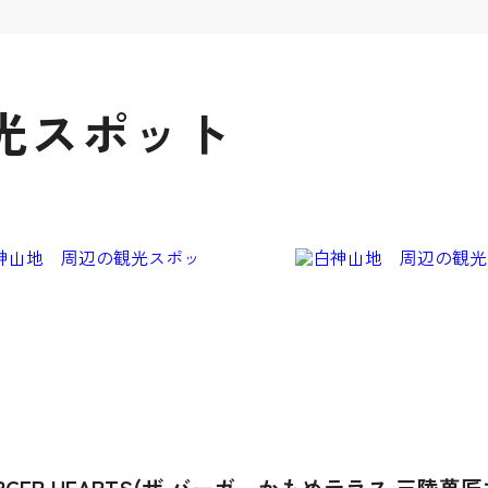
光スポット
URGER HEARTS(ザ バーガ
かもめテラス 三陸菓匠