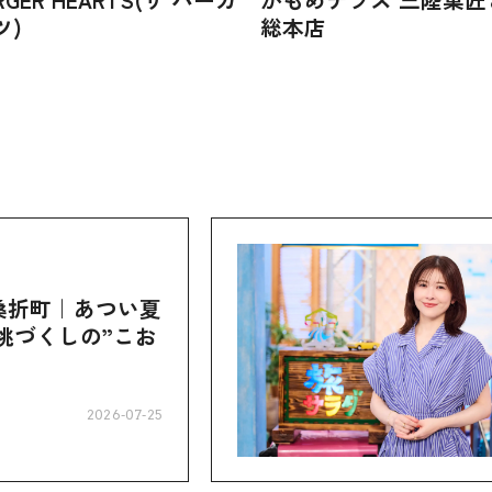
ツ)
総本店
桑折町｜あつい夏
桃づくしの”こお
2026-07-25