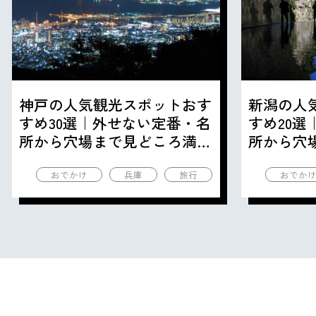
神戸の人気観光スポットおす
新潟の人
すめ30選｜外せない定番・名
すめ20
所から穴場まで見どころ満載
所から穴
の観光地を紹介
の観光地
おでかけ
兵庫
旅行
おでか