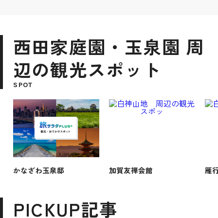
西田家庭園・玉泉園 周
辺の観光スポット
SPOT
かなざわ玉泉邸
加賀友禅会館
雁
PICKUP記事