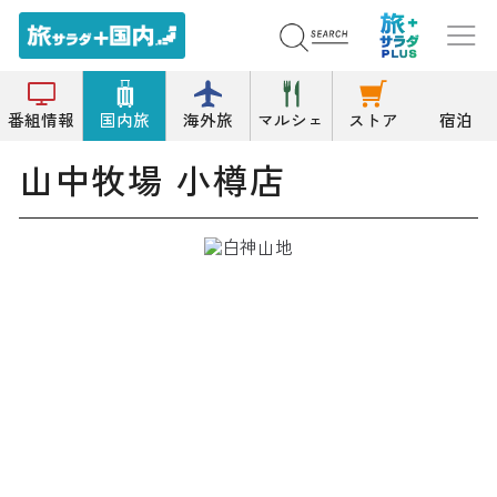
トップ
甘味処
山中牧場 小樽店
番組情報
国内旅
海外旅
マルシェ
ストア
宿泊
山中牧場 小樽店