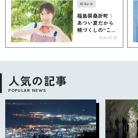
ロコレコ
福島県桑折町｜
あつい夏だから
桃づくしの”こお
り”へ
2026-07-25
人気の記事
POPULAR NEWS