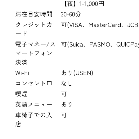
【夜】1-1,000円
滞在目安時間
30-60分
クレジットカ
可(VISA、MasterCard、JC
ード
電子マネー/ス
可(Suica、PASMO、QUICPay
マートフォン
決済
Wi-Fi
あり(USEN)
コンセント口
なし
喫煙
可
英語メニュー
あり
車椅子での入
可
店