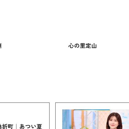
淵
心の里定山
桑折町｜あつい夏