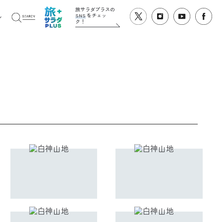
旅サラダプラスの
SNS
をチェッ
ク！