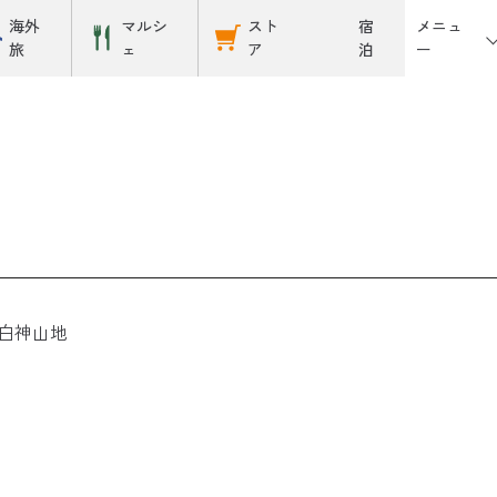
メニュ
海外
マルシ
スト
宿
ー
旅
ェ
ア
泊