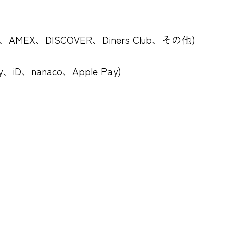
B、AMEX、DISCOVER、Diners Club、その他)
、iD、nanaco、Apple Pay)