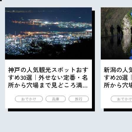
神戸の人気観光スポットおす
新潟の人
すめ30選｜外せない定番・名
すめ20
所から穴場まで見どころ満載
所から穴
の観光地を紹介
の観光地
おでかけ
兵庫
旅行
おでか