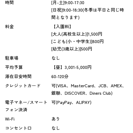
時間
[月-土]9:00-17:30
[日祝]9:00-18:30(冬季は平日と同じ時
間となります)
料金
【入園料】
[大人(高校生以上)]1,500円
[こども(小・中学生)]800円
[幼児(3歳以上)]500円
駐車場
なし
平均予算
【昼】3,001-5,000円
滞在目安時間
60-120分
クレジットカード
可(VISA、MasterCard、JCB、AMEX、
銀聯、DISCOVER、Diners Club)
電子マネー/スマート
可(PayPay、ALIPAY)
フォン決済
Wi-Fi
あり
コンセント口
なし