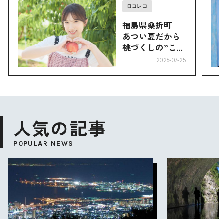
ロコレコ
福島県桑折町｜
あつい夏だから
桃づくしの”こお
り”へ
2026-07-25
人気の記事
POPULAR NEWS