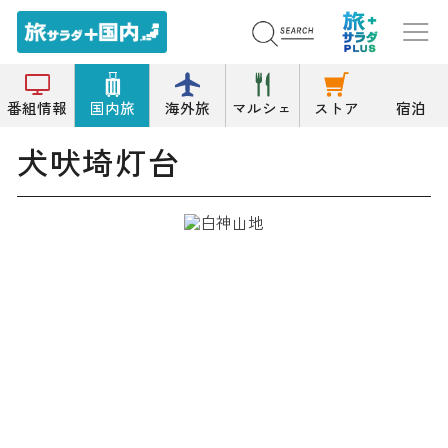
トップ
灯台
犬吠埼灯台
番組情報
国内旅
海外旅
マルシェ
ストア
宿泊
犬吠埼灯台