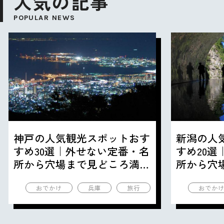
人気の記事
POPULAR NEWS
神戸の人気観光スポットおす
新潟の人
すめ30選｜外せない定番・名
すめ20
所から穴場まで見どころ満載
所から穴
の観光地を紹介
の観光地
おでかけ
兵庫
旅行
おでか