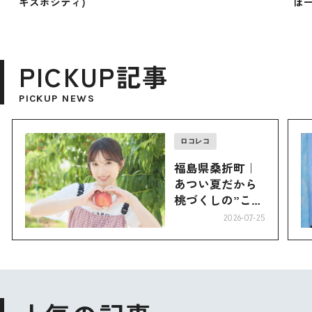
キスポシティ)
ぽー
PICKUP記事
PICKUP NEWS
ロコレコ
福島県桑折町｜
あつい夏だから
桃づくしの”こお
り”へ
2026-07-25