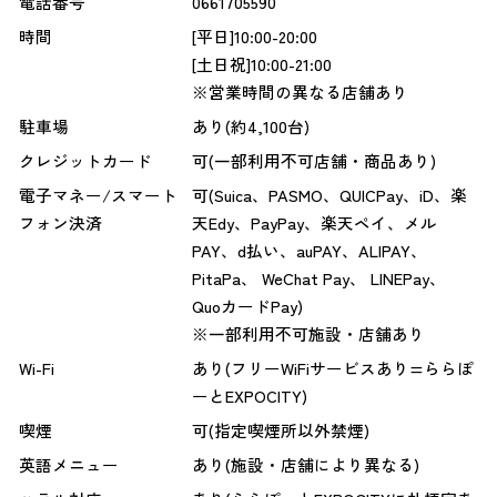
電話番号
0661705590
時間
[平日]10:00-20:00
[土日祝]10:00-21:00
※営業時間の異なる店舗あり
駐車場
あり(約4,100台)
クレジットカード
可(一部利用不可店舗・商品あり)
電子マネー/スマート
可(Suica、PASMO、QUICPay、iD、楽
フォン決済
天Edy、PayPay、楽天ペイ、メル
PAY、d払い、auPAY、ALIPAY、
PitaPa、 WeChat Pay、 LINEPay、
QuoカードPay)
※一部利用不可施設・店舗あり
Wi-Fi
あり(フリーWiFiサービスあり=ららぽ
ーとEXPOCITY)
喫煙
可(指定喫煙所以外禁煙)
英語メニュー
あり(施設・店舗により異なる)