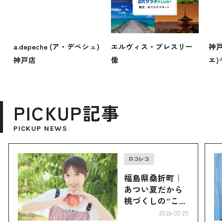
a.depeche (ア・デペシュ)
エルヴィス・プレスリー
神戸
神戸店
像
エ
PICKUP記事
PICKUP NEWS
ロコレコ
福島県桑折町｜
あつい夏だから
桃づくしの”こお
り”へ
2026-07-25