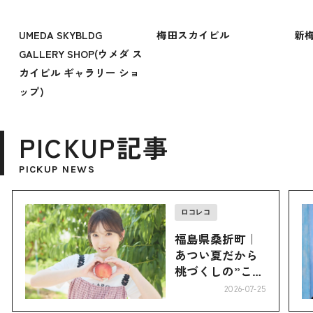
UMEDA SKYBLDG
梅田スカイビル
新
GALLERY SHOP(ウメダ ス
カイビル ギャラリー ショ
ップ)
PICKUP記事
PICKUP NEWS
ロコレコ
福島県桑折町｜
あつい夏だから
桃づくしの”こお
り”へ
2026-07-25