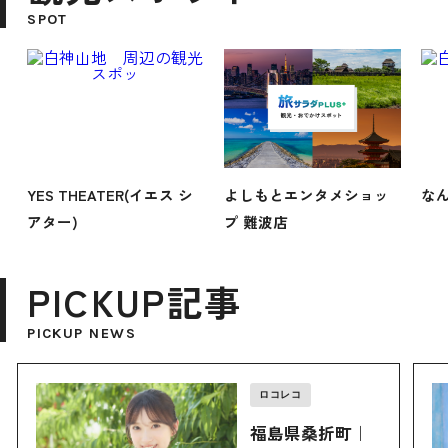
SPOT
YES THEATER(イエス シ
よしもとエンタメショッ
な
アター)
プ 難波店
PICKUP記事
PICKUP NEWS
ロコレコ
福島県桑折町｜