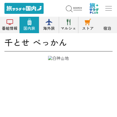
トップ
そば/うどん
千とせ べっかん
番組情報
国内旅
海外旅
マルシェ
ストア
宿泊
千とせ べっかん