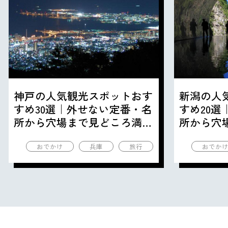
神戸の人気観光スポットおす
新潟の人
すめ30選｜外せない定番・名
すめ20
所から穴場まで見どころ満載
所から穴
の観光地を紹介
の観光地
おでかけ
兵庫
旅行
おでか