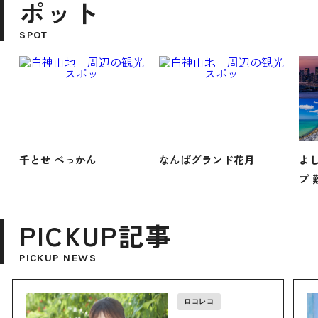
ポット
SPOT
千とせ べっかん
なんばグランド花月
よ
プ 
PICKUP記事
PICKUP NEWS
ロコレコ