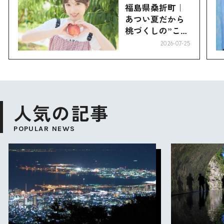
福島県桑折町｜
あつい夏だから
桃づくしの”こお
り”へ
2026-07-25
人気の記事
POPULAR NEWS