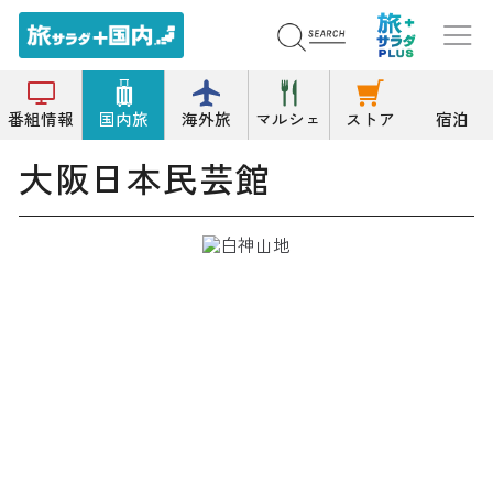
トップ
資料/郷土/展示/文学館
大阪日本民芸館
番組情報
国内旅
海外旅
マルシェ
ストア
宿泊
大阪日本民芸館