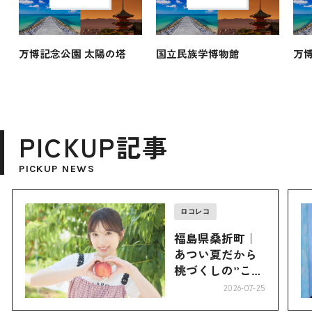
万博記念公園 太陽の塔
国立民族学博物館
万
PICKUP記事
PICKUP NEWS
ロコレコ
福島県桑折町｜
あつい夏だから
桃づくしの”こお
り”へ
2026-07-25