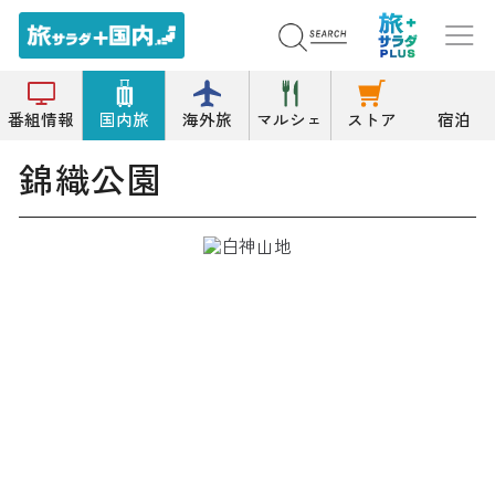
トップ
公園/緑地
錦織公園
番組情報
国内旅
海外旅
マルシェ
ストア
宿泊
錦織公園