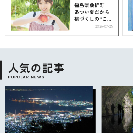
福島県桑折町｜
あつい夏だから
桃づくしの”こお
り”へ
2026-07-25
人気の記事
POPULAR NEWS