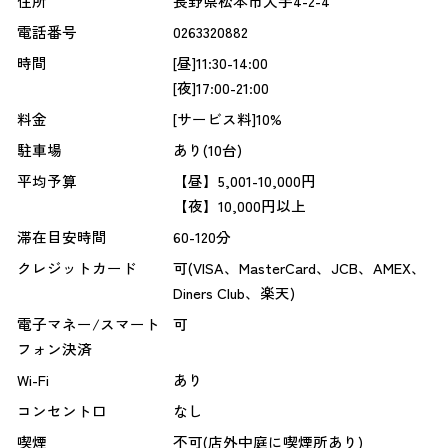
住所
長野県松本市大手4-2-4
電話番号
0263320882
時間
[昼]11:30-14:00
[夜]17:00-21:00
料金
[サービス料]10%
駐車場
あり(10台)
平均予算
【昼】5,001-10,000円
【夜】10,000円以上
滞在目安時間
60-120分
クレジットカード
可(VISA、MasterCard、JCB、AMEX、
Diners Club、楽天)
電子マネー/スマート
可
フォン決済
Wi-Fi
あり
コンセント口
なし
喫煙
不可(店外中庭に喫煙所あり)