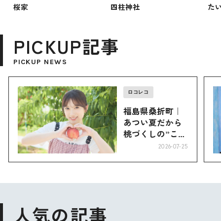
桜家
四柱神社
た
PICKUP記事
PICKUP NEWS
ロコレコ
福島県桑折町｜
あつい夏だから
桃づくしの”こお
り”へ
2026-07-25
人気の記事