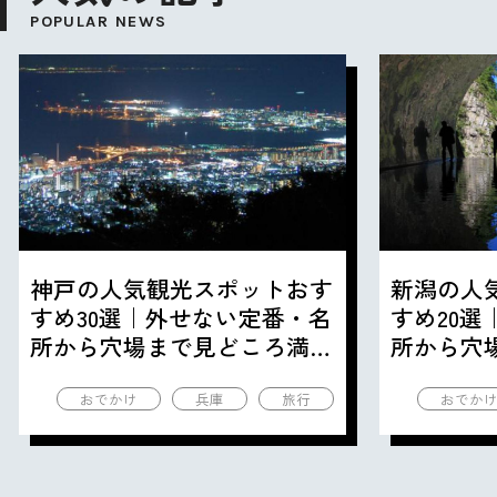
POPULAR NEWS
神戸の人気観光スポットおす
新潟の人
すめ30選｜外せない定番・名
すめ20
所から穴場まで見どころ満載
所から穴
の観光地を紹介
の観光地
おでかけ
兵庫
旅行
おでか