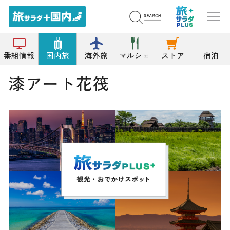
トップ
お土産
漆アート花筏
番組情報
国内旅
海外旅
マルシェ
ストア
宿泊
漆アート花筏