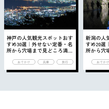
神戸の人気観光スポットおす
新潟の人
すめ30選｜外せない定番・名
すめ20
所から穴場まで見どころ満載
所から穴
の観光地を紹介
の観光地
おでかけ
兵庫
旅行
おでか