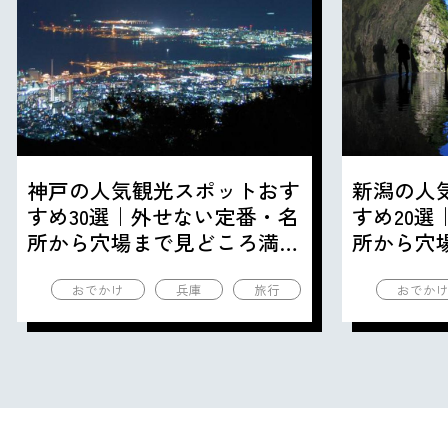
神戸の人気観光スポットおす
新潟の人
すめ30選｜外せない定番・名
すめ20
所から穴場まで見どころ満載
所から穴
の観光地を紹介
の観光地
おでかけ
兵庫
旅行
おでか