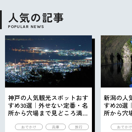
人気の記事
POPULAR NEWS
神戸の人気観光スポットおす
新潟の人
すめ30選｜外せない定番・名
すめ20
所から穴場まで見どころ満載
所から穴
の観光地を紹介
の観光地
おでかけ
兵庫
旅行
おでか