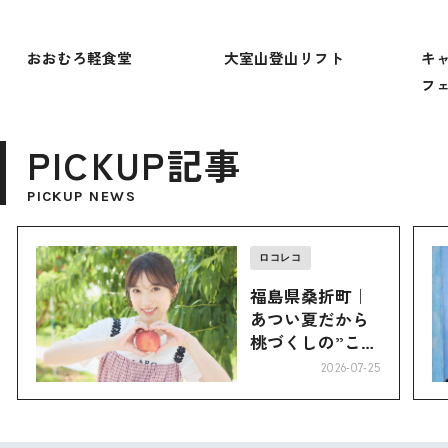
おおむろ軽食堂
大室山登山リフト
キ
フ
PICKUP記事
PICKUP NEWS
ロコレコ
福島県桑折町｜
あつい夏だから
桃づくしの”こお
り”へ
2026-07-25