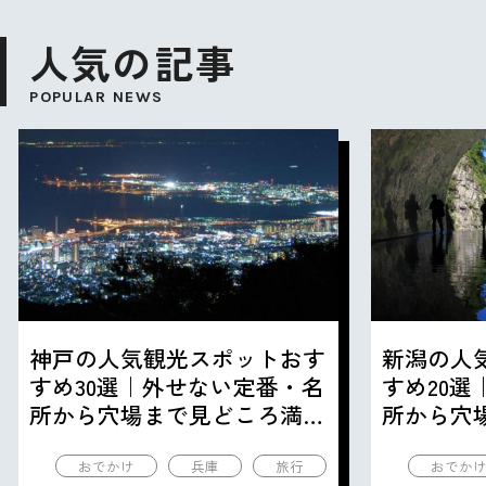
人気の記事
POPULAR NEWS
神戸の人気観光スポットおす
新潟の人
すめ30選｜外せない定番・名
すめ20
所から穴場まで見どころ満載
所から穴
の観光地を紹介
の観光地
おでかけ
兵庫
旅行
おでか