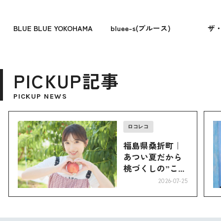
BLUE BLUE YOKOHAMA
bluee-s(ブルース)
ザ
PICKUP記事
PICKUP NEWS
ロコレコ
福島県桑折町｜
あつい夏だから
桃づくしの”こお
り”へ
2026-07-25