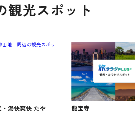
の観光スポット
元・湯快爽快 たや
龍宝寺