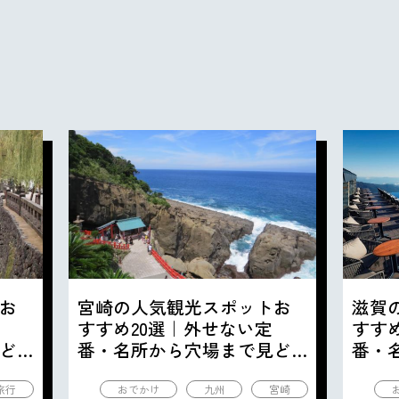
お
宮崎の人気観光スポットお
滋賀
すすめ20選｜外せない定
すす
ど
番・名所から穴場まで見ど
番・
ころ満載の観光地を紹介
ころ
旅行
おでかけ
九州
宮崎