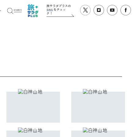
旅サラダプラスの
SNS
をチェッ
ク！