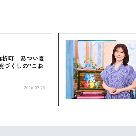
桑折町｜あつい夏
桃づくしの”こお
2026-07-25