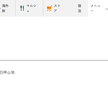
メニュ
海外
マルシ
スト
宿
ー
旅
ェ
ア
泊