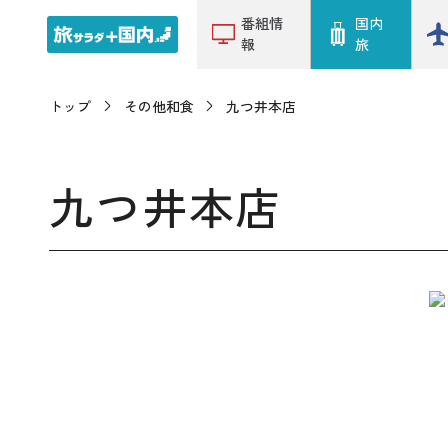
番組情
国内
報
旅
トップ
その他和食
九つ井本店
九つ井本店