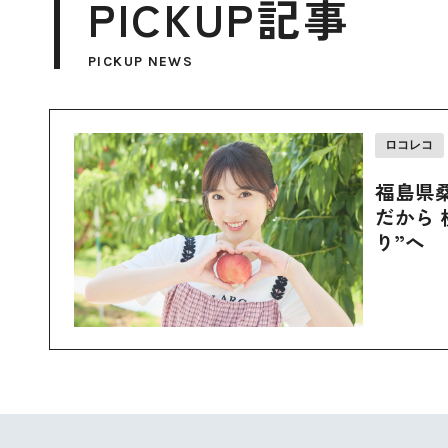
PICKUP記事
PICKUP NEWS
ロコレコ
福島県
だから 
り”へ