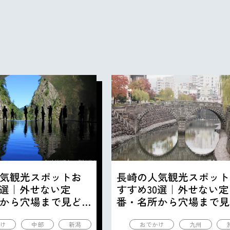
気観光スポットお
長崎の人気観光スポット
0選｜外せない定
すすめ30選｜外せない定
から穴場まで見ど
番・名所から穴場まで見
の観光地を紹介
ころ満載の観光地を紹介
け
中部
新潟
おでかけ
九州