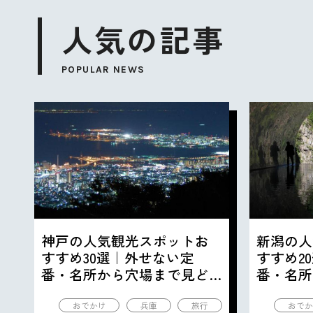
人気の記事
POPULAR NEWS
神戸の人気観光スポットお
新潟の人
すすめ30選｜外せない定
すすめ2
番・名所から穴場まで見ど
番・名所
ころ満載の観光地を紹介
ころ満載
おでかけ
兵庫
旅行
おでか