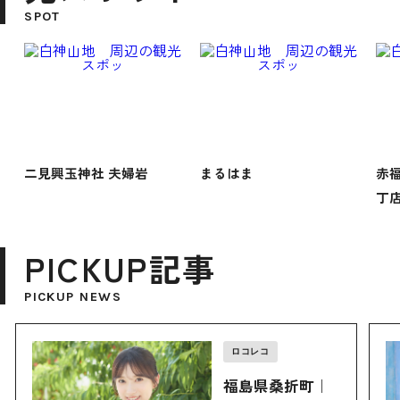
SPOT
二見興玉神社 夫婦岩
まるはま
赤
丁
PICKUP記事
PICKUP NEWS
ロコレコ
福島県桑折町｜