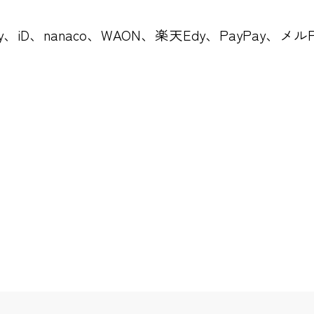
Pay、iD、nanaco、WAON、楽天Edy、PayPay、メル