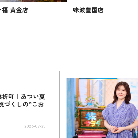
ン福 黄金店
味波豊国店
桑折町｜あつい夏
桃づくしの”こお
2026-07-25