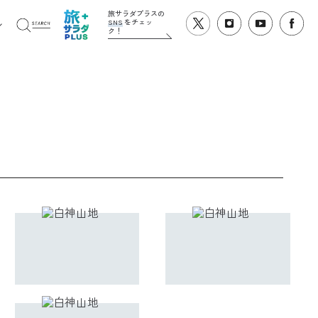
旅サラダプラスの
SNS
をチェッ
ク！