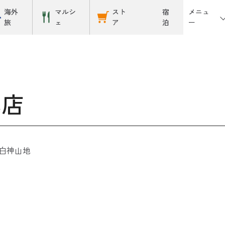
メニュ
海外
マルシ
スト
宿
ー
旅
ェ
ア
泊
本店