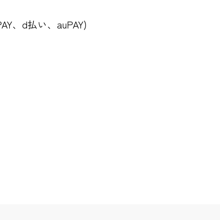
PAY、d払い、auPAY)