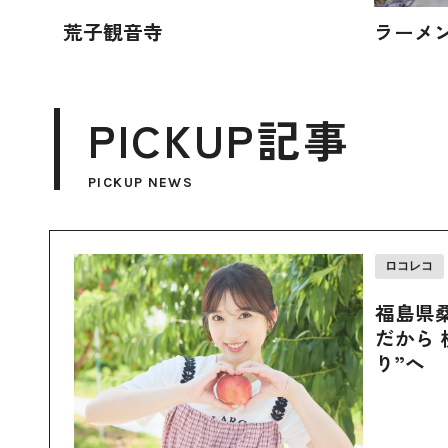
荒子観音寺
ラーメ
PICKUP記事
PICKUP NEWS
ロコレコ
福島県
だから 
り”へ