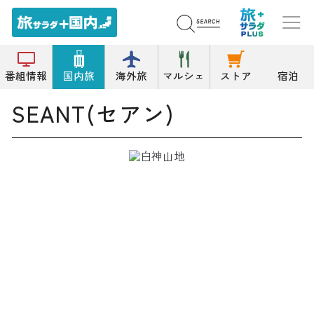
トップ
雑貨
SEANT(セアン)
番組情報
国内旅
海外旅
マルシェ
ストア
宿泊
SEANT(セアン)