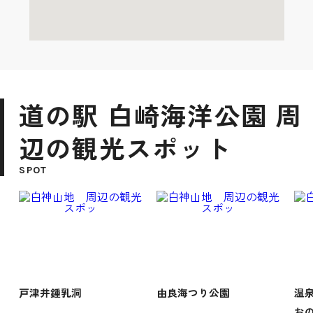
道の駅 白崎海洋公園 周
辺の観光スポット
SPOT
戸津井鍾乳洞
由良海つり公園
温
お