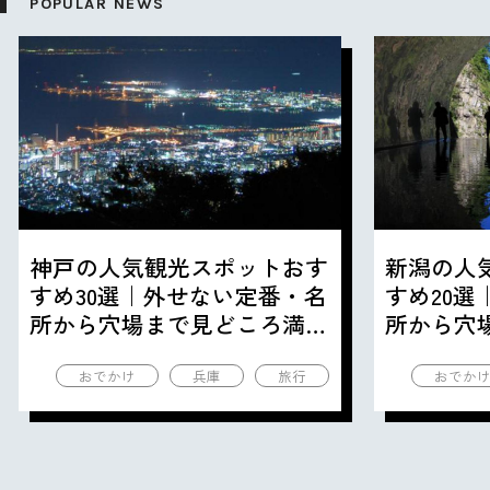
POPULAR NEWS
神戸の人気観光スポットおす
新潟の人
すめ30選｜外せない定番・名
すめ20
所から穴場まで見どころ満載
所から穴
の観光地を紹介
の観光地
おでかけ
兵庫
旅行
おでか