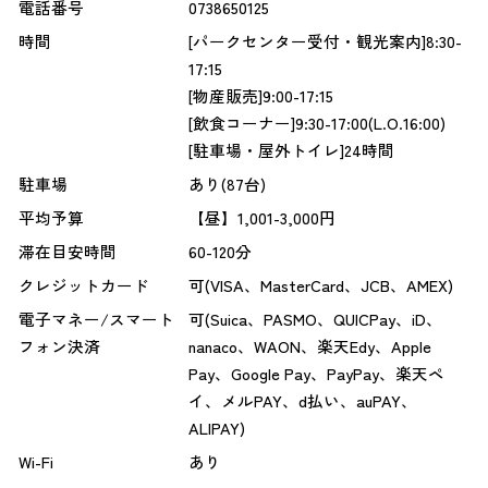
電話番号
0738650125
時間
[パークセンター受付・観光案内]8:30-
17:15
[物産販売]9:00-17:15
[飲食コーナー]9:30-17:00(L.O.16:00)
[駐車場・屋外トイレ]24時間
駐車場
あり(87台)
平均予算
【昼】1,001-3,000円
滞在目安時間
60-120分
クレジットカード
可(VISA、MasterCard、JCB、AMEX)
電子マネー/スマート
可(Suica、PASMO、QUICPay、iD、
フォン決済
nanaco、WAON、楽天Edy、Apple
Pay、Google Pay、PayPay、楽天ペ
イ、メルPAY、d払い、auPAY、
ALIPAY)
Wi-Fi
あり