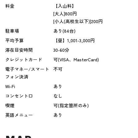
料金
【入山料】
[大人]800円
[小人(高校生以下)]200円
駐車場
あり(84台)
平均予算
【昼】1,001-3,000円
滞在目安時間
30-60分
クレジットカード
可(VISA、MasterCard)
電子マネー/スマート
不可
フォン決済
Wi-Fi
あり
コンセント口
なし
喫煙
可(指定箇所のみ)
英語メニュー
あり