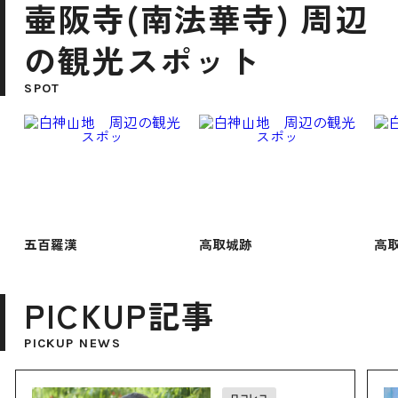
壷阪寺(南法華寺) 周辺
の観光スポット
SPOT
五百羅漢
高取城跡
高
PICKUP記事
PICKUP NEWS
ロコレコ