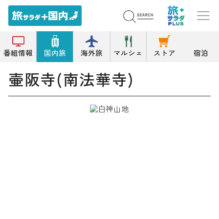
トップ
寺院
壷阪寺(南法華寺)
番組情報
国内旅
海外旅
マルシェ
ストア
宿泊
壷阪寺(南法華寺)