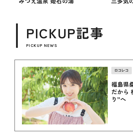
みつえ温泉 姫石の湯
三多気
PICKUP記事
PICKUP NEWS
ロコレコ
福島県
だから 
り”へ