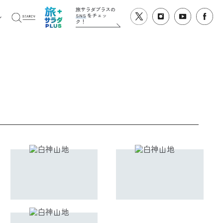
旅サラダプラスの
SNS
をチェッ
ク！