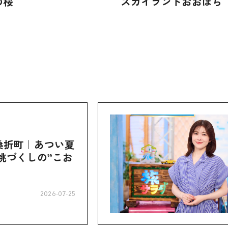
の桜
スカイランドおおぼら
桑折町｜あつい夏
桃づくしの”こお
2026-07-25