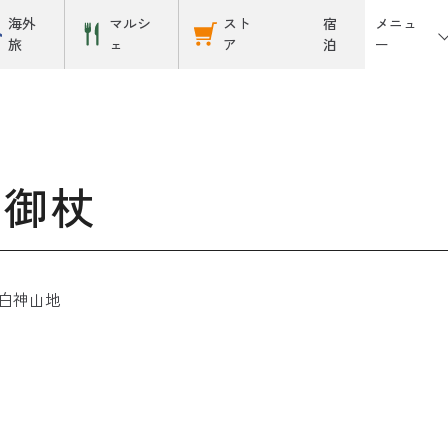
メニュ
海外
マルシ
スト
宿
ー
旅
ェ
ア
泊
 御杖