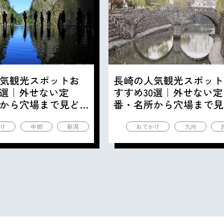
気観光スポットお
長崎の人気観光スポット
0選｜外せない定
すすめ30選｜外せない定
から穴場まで見ど
番・名所から穴場まで見
の観光地を紹介
ころ満載の観光地を紹介
け
中部
新潟
おでかけ
九州