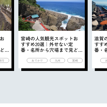
お
宮崎の人気観光スポットお
滋賀
すすめ20選｜外せない定
すす
ど
番・名所から穴場まで見ど
番・
ころ満載の観光地を紹介
ころ
旅行
おでかけ
九州
宮崎