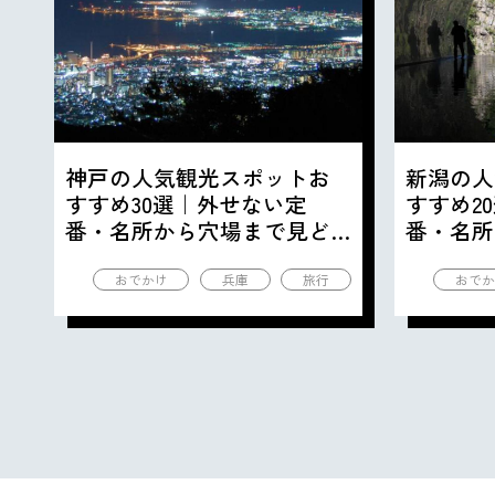
神戸の人気観光スポットお
新潟の人
すすめ30選｜外せない定
すすめ2
番・名所から穴場まで見ど
番・名所
ころ満載の観光地を紹介
ころ満載
おでかけ
兵庫
旅行
おでか