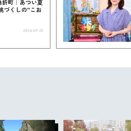
桑折町｜あつい夏
桃づくしの”こお
2026-07-25