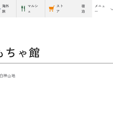
メニュ
海外
マルシ
スト
宿
ー
旅
ェ
ア
泊
もちゃ館