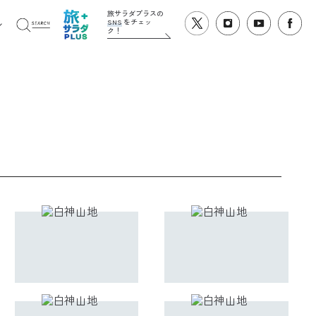
旅サラダプラスの
SNS
をチェッ
ク！