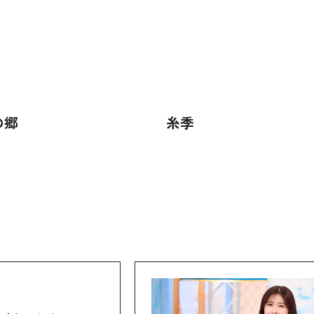
の郷
糸季