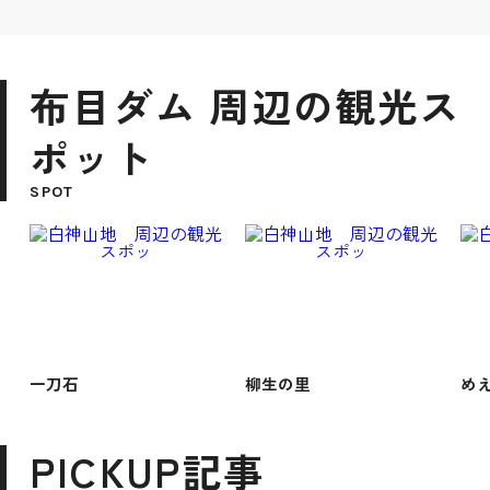
布目ダム 周辺の観光ス
ポット
SPOT
一刀石
柳生の里
め
PICKUP記事