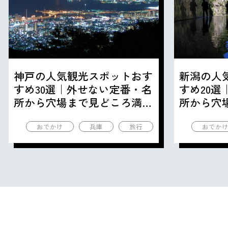
神戸の人気観光スポットおす
新潟の人
すめ30選｜外せない定番・名
すめ20
所から穴場まで見どころ満載
所から穴
の観光地を紹介
の観光地
おでかけ
兵庫
旅行
おでか