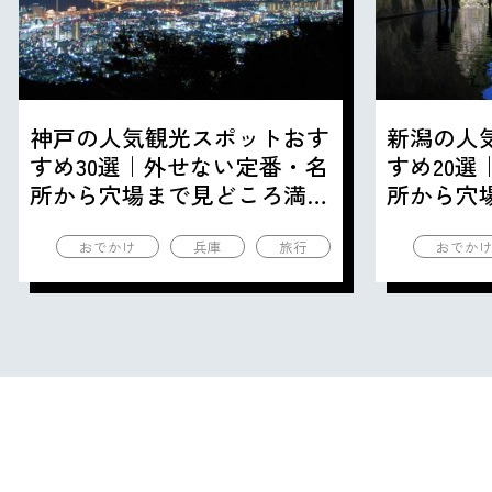
神戸の人気観光スポットおす
新潟の人
すめ30選｜外せない定番・名
すめ20
所から穴場まで見どころ満載
所から穴
の観光地を紹介
の観光地
おでかけ
兵庫
旅行
おでか