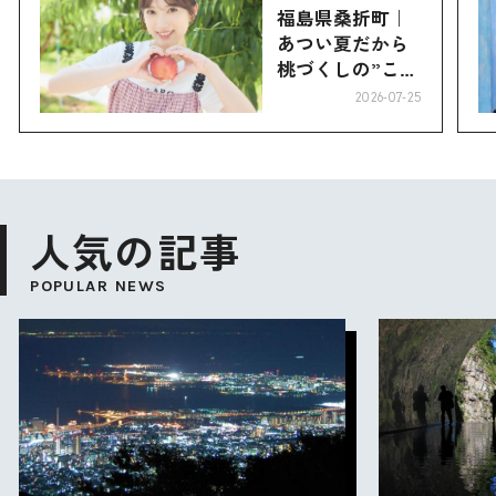
福島県桑折町｜
あつい夏だから
桃づくしの”こお
り”へ
2026-07-25
人気の記事
POPULAR NEWS