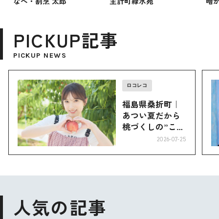
なべ・割烹 太郎
主計町緑水苑
暗
PICKUP記事
PICKUP NEWS
ロコレコ
福島県桑折町｜
あつい夏だから
桃づくしの”こお
り”へ
2026-07-25
人気の記事