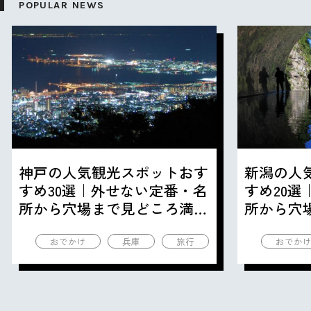
POPULAR NEWS
神戸の人気観光スポットおす
新潟の人
すめ30選｜外せない定番・名
すめ20
所から穴場まで見どころ満載
所から穴
の観光地を紹介
の観光地
おでかけ
兵庫
旅行
おでか