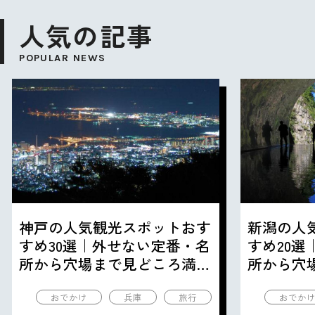
人気の記事
POPULAR NEWS
神戸の人気観光スポットおす
新潟の人
すめ30選｜外せない定番・名
すめ20
所から穴場まで見どころ満載
所から穴
の観光地を紹介
の観光地
おでかけ
兵庫
旅行
おでか