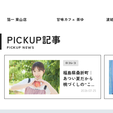
箔一 東山店
甘味カフェ 茶ゆ
波
PICKUP記事
PICKUP NEWS
ロコレコ
福島県桑折町｜
あつい夏だから
桃づくしの”こお
り”へ
2026-07-25