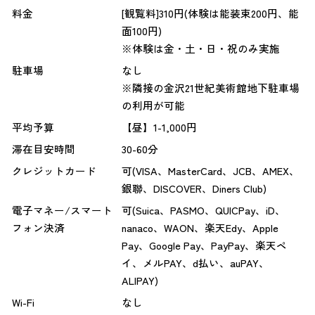
料金
[観覧料]310円(体験は能装束200円、能
面100円)
※体験は金・土・日・祝のみ実施
駐車場
なし
※隣接の金沢21世紀美術館地下駐車場
の利用が可能
平均予算
【昼】1-1,000円
滞在目安時間
30-60分
クレジットカード
可(VISA、MasterCard、JCB、AMEX、
銀聯、DISCOVER、Diners Club)
電子マネー/スマート
可(Suica、PASMO、QUICPay、iD、
フォン決済
nanaco、WAON、楽天Edy、Apple
Pay、Google Pay、PayPay、楽天ペ
イ、メルPAY、d払い、auPAY、
ALIPAY)
Wi-Fi
なし