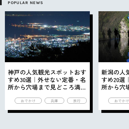
POPULAR NEWS
神戸の人気観光スポットおす
新潟の人
すめ30選｜外せない定番・名
すめ20
所から穴場まで見どころ満載
所から穴
の観光地を紹介
の観光地
おでかけ
兵庫
旅行
おでか