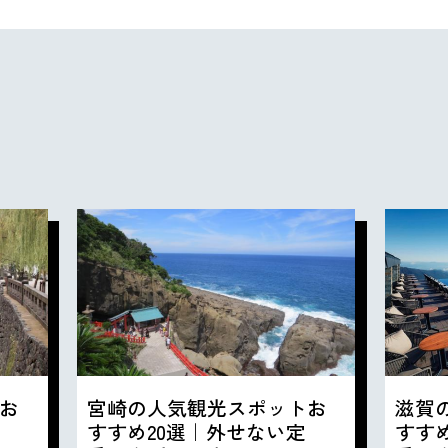
お
宮崎の人気観光スポットお
滋賀
すすめ20選｜外せない定
すす