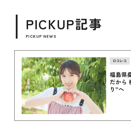
PICKUP記事
PICKUP NEWS
ロコレコ
福島県
だから 
り”へ