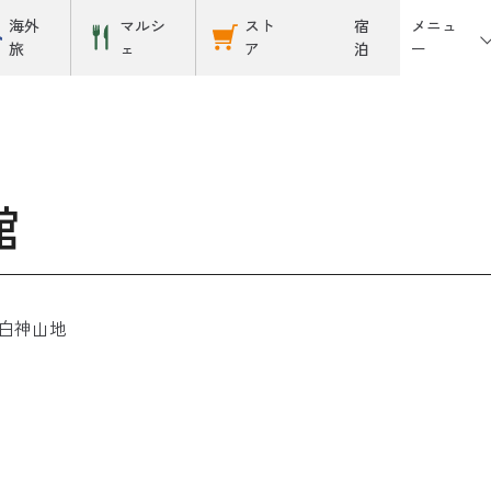
メニュ
海外
マルシ
スト
宿
ー
旅
ェ
ア
泊
館