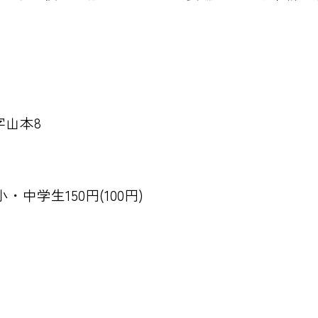
字山本8
小・中学生150円(100円)
金