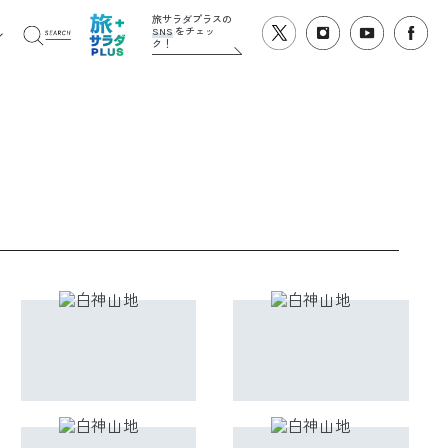
旅サラダプラスの
SNS
をチェッ
ク！