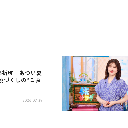
桑折町｜あつい夏
桃づくしの”こお
2026-07-25