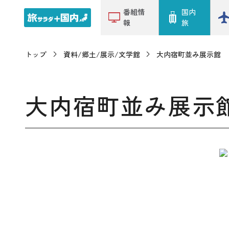
番組情
国内
報
旅
トップ
資料/郷土/展示/文学館
大内宿町並み展示館
大内宿町並み展示