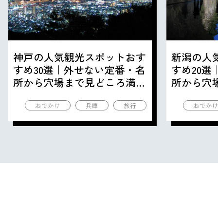
神戸の人気観光スポットおす
新潟の人
すめ30選｜外せない定番・名
すめ20
所から穴場まで見どころ満載
所から穴
の観光地を紹介
の観光地
おでかけ
兵庫
旅行
おでか