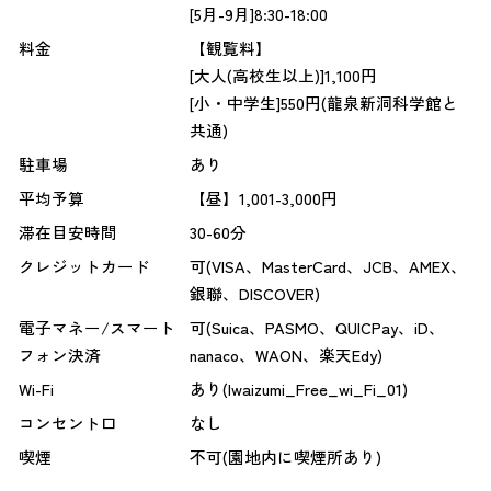
[5月-9月]8:30-18:00
料金
【観覧料】
[大人(高校生以上)]1,100円
[小・中学生]550円(龍泉新洞科学館と
共通)
駐車場
あり
平均予算
【昼】1,001-3,000円
滞在目安時間
30-60分
クレジットカード
可(VISA、MasterCard、JCB、AMEX、
銀聯、DISCOVER)
電子マネー/スマート
可(Suica、PASMO、QUICPay、iD、
フォン決済
nanaco、WAON、楽天Edy)
Wi-Fi
あり(Iwaizumi_Free_wi_Fi_01)
コンセント口
なし
喫煙
不可(園地内に喫煙所あり)