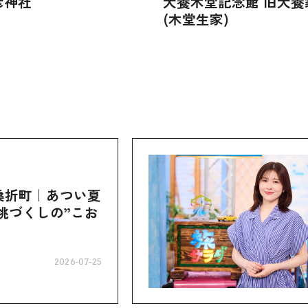
彦神社
犬養木堂記念館 旧犬養
(木堂生家)
桑折町｜あつい夏
桃づくしの”こお
2026-07-25