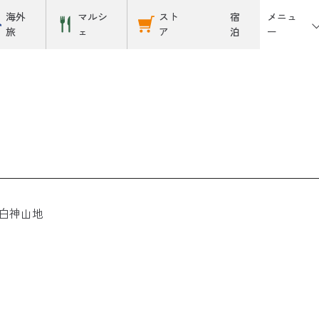
メニュ
海外
マルシ
スト
宿
ー
旅
ェ
ア
泊