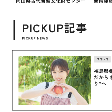
岡山県古代吉備文化財センター
吉備津
PICKUP記事
PICKUP NEWS
ロコレコ
福島県
だから 
り”へ