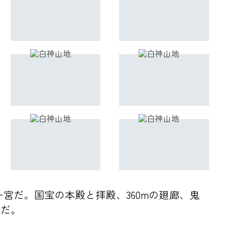
宮だ。国宝の本殿と拝殿、360mの廻廊、鬼
名だ。