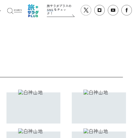
旅サラダプラスの
SNS
をチェッ
ク！