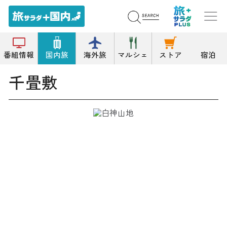
トップ
高原
千畳敷
番組情報
国内旅
海外旅
マルシェ
ストア
宿泊
千畳敷