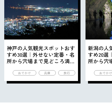
神戸の人気観光スポットおす
新潟の人
すめ30選｜外せない定番・名
すめ20
所から穴場まで見どころ満載
所から穴
の観光地を紹介
の観光地
おでかけ
兵庫
旅行
おでか