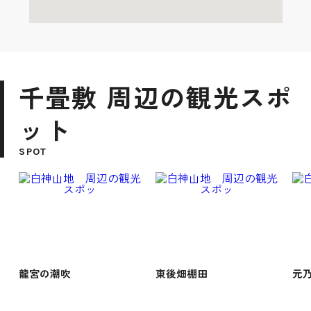
千畳敷 周辺の観光スポ
ット
SPOT
龍宮の潮吹
東後畑棚田
元