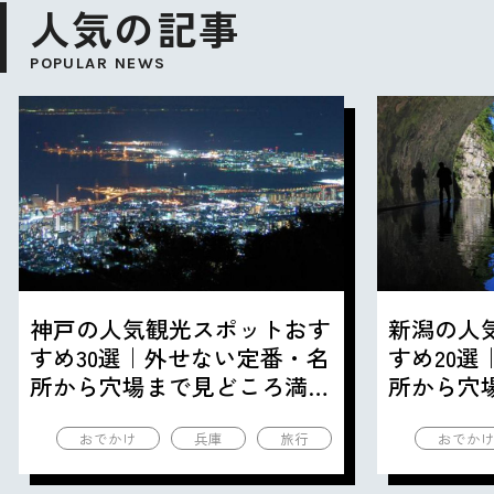
人気の記事
POPULAR NEWS
神戸の人気観光スポットおす
新潟の人
すめ30選｜外せない定番・名
すめ20
所から穴場まで見どころ満載
所から穴
の観光地を紹介
の観光地
おでかけ
兵庫
旅行
おでか