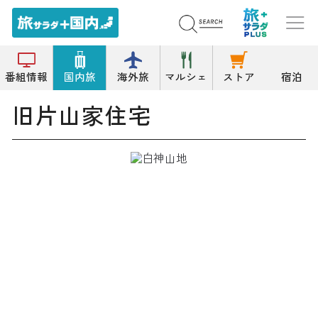
トップ
その他の史跡/建造物
旧片山家住宅
番組情報
国内旅
海外旅
マルシェ
ストア
宿泊
旧片山家住宅