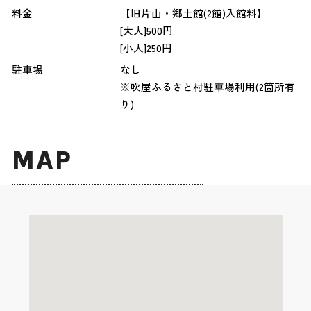
料金
【旧片山・郷土館(2館)入館料】
[大人]500円
[小人]250円
駐車場
なし
※吹屋ふるさと村駐車場利用(2箇所有
り)
MAP