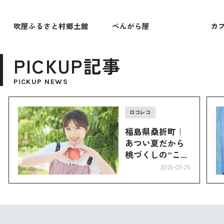
吹屋ふるさと村郷土館
べんがら屋
カ
PICKUP記事
PICKUP NEWS
ロコレコ
福島県桑折町｜
あつい夏だから
桃づくしの”こお
り”へ
2026-07-25