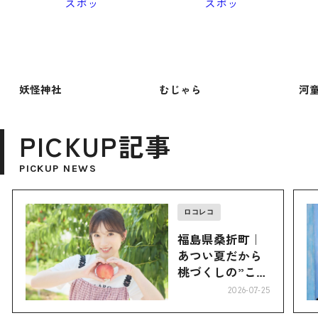
妖怪神社
むじゃら
河
PICKUP記事
PICKUP NEWS
ロコレコ
福島県桑折町｜
あつい夏だから
桃づくしの”こお
り”へ
2026-07-25