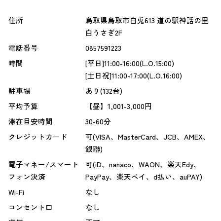
住所
鳥取県鳥取市白兎613 道の駅神話の里
白うさぎ2F
電話番号
0857591223
時間
[平日]11:00-16:00(L.O.15:00)
[土日祝]11:00-17:00(L.O.16:00)
駐車場
あり(132台)
平均予算
【昼】1,001-3,000円
滞在目安時間
30-60分
クレジットカード
可(VISA、MasterCard、JCB、AMEX、
銀聯)
電子マネー/スマート
可(iD、nanaco、WAON、楽天Edy、
フォン決済
PayPay、楽天ペイ、d払い、auPAY)
Wi-Fi
なし
コンセント口
なし