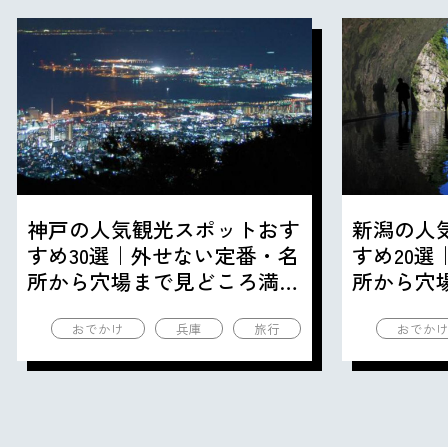
神戸の人気観光スポットおす
新潟の人
すめ30選｜外せない定番・名
すめ20
所から穴場まで見どころ満載
所から穴
の観光地を紹介
の観光地
おでかけ
兵庫
旅行
おでか