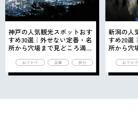
神戸の人気観光スポットおす
新潟の人
すめ30選｜外せない定番・名
すめ20
所から穴場まで見どころ満載
所から穴
の観光地を紹介
の観光地
おでかけ
兵庫
旅行
おでか